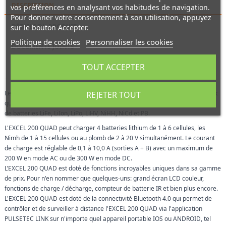
DESCRIPTION
vos préférences en analysant vos habitudes de navigation.
Pour donner votre consentement à son utilisation, appuyez
DÉTAILS DU PRODUIT
sur le bouton Accepter.
Politique de cookies
Personnaliser les cookies
DOCUMENTS JOINTS
TOUT ACCEPTER
REVIEWS
(0)
Le chargeur EXCEL 200 QUAD AC / DC est un chargeur à quatre sorties avec
REJETER TOUT
quatre circuits indépendants pouvant charger simultanément tous les types
de batteries LiFe, LiIon, LiPo, LiHV, NiHH, NiCd et PB.
L'EXCEL 200 QUAD peut charger 4 batteries lithium de 1 à 6 cellules, les
Nimh de 1 à 15 cellules ou au plomb de 2 à 20 V simultanément. Le courant
de charge est réglable de 0,1 à 10,0 A (sorties A + B) avec un maximum de
200 W en mode AC ou de 300 W en mode DC.
L’EXCEL 200 QUAD est doté de fonctions incroyables uniques dans sa gamme
de prix. Pour n'en nommer que quelques-uns: grand écran LCD couleur,
fonctions de charge / décharge, compteur de batterie IR et bien plus encore.
L'EXCEL 200 QUAD est doté de la connectivité Bluetooth 4.0 qui permet de
contrôler et de surveiller à distance l'EXCEL 200 QUAD via l'application
PULSETEC LINK sur n'importe quel appareil portable IOS ou ANDROID, tel