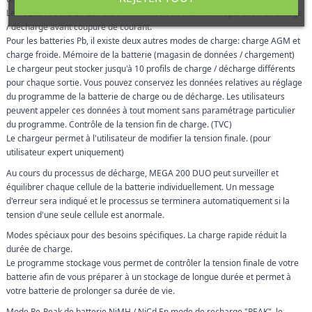
Le PULSETEC MEGA 200 DUO mémorise votre dernière opération de charge
/ décharge avant coupure de courant.
Pour les batteries Pb, il existe deux autres modes de charge: charge AGM et
charge froide. Mémoire de la batterie (magasin de données / chargement)
Le chargeur peut stocker jusqu'à 10 profils de charge / décharge différents
pour chaque sortie. Vous pouvez conservez les données relatives au réglage
du programme de la batterie de charge ou de décharge. Les utilisateurs
peuvent appeler ces données à tout moment sans paramétrage particulier
du programme. Contrôle de la tension fin de charge. (TVC)
Le chargeur permet à l'utilisateur de modifier la tension finale. (pour
utilisateur expert uniquement)
Au cours du processus de décharge, MEGA 200 DUO peut surveiller et
équilibrer chaque cellule de la batterie individuellement. Un message
d'erreur sera indiqué et le processus se terminera automatiquement si la
tension d'une seule cellule est anormale.
Modes spéciaux pour des besoins spécifiques. La charge rapide réduit la
durée de charge.
Le programme stockage vous permet de contrôler la tension finale de votre
batterie afin de vous préparer à un stockage de longue durée et permet à
votre batterie de prolonger sa durée de vie.
Mode Re-Peak de batterie NiMH / NiCd En mode de recharge "PEAK", le