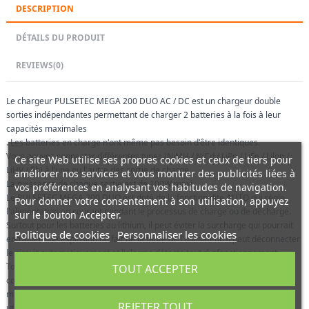
DESCRIPTION
DÉTAILS DU PRODUIT
REVIEWS
(0)
Le chargeur PULSETEC MEGA 200 DUO AC / DC est un chargeur double
sorties indépendantes permettant de charger 2 batteries à la fois à leur
capacités maximales
. Les batteries en charge n'ont même pas besoin d'être identiques.
Vous pouvez connecter différentes types (NiMH / NiCd / LiPo / LiFe / Lilon /
Ce site Web utilise ses propres cookies et ceux de tiers pour
LiHV / Pb) à l’une ou l'autre des sortie de charge.
améliorer nos services et vous montrer des publicités liées à
La puissance de chaque sortie est de 100W maxi.
vos préférences en analysant vos habitudes de navigation.
Le PULSETEC MEGA 200 DUO est doté de la fonction dite AUTO qui règle
Pour donner votre consentement à son utilisation, appuyez
l'alimentation en courant pendant le processus de charge ou de décharge.
sur le bouton Accepter.
Surtout pour les batteries au lithium, il peut éviter la surcharge qui pourrait
Politique de cookies
Personnaliser les cookies
entraîner une explosion du fait de la faute de l'utilisateur. Il peut déconnecter
le circuit automatiquement et l'alarme détecte tout dysfonctionnement.
Tous les programmes de ce produit ont été contrôlés par une liaison et une
TOUT ACCEPTER
communication bidirectionnelles, pour atteindre une sécurité maximale et
minimiser les ennuis. Tous les paramètres peuvent être configurés par les
REJETER TOUT
utilisateurs