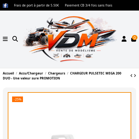
Frais de port à partir de 5.50€
Paiement CB 3/4 fois sans frais
0
Accueil
Accu/Chargeur
Chargeurs
CHARGEUR PULSETEC MEGA 200
DUO - Une valeur sure PROMOTION
-25%