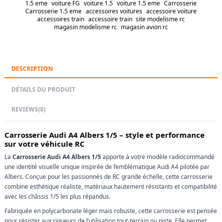
1.5 eme
voiture FG
voiture 1.5
voiture 1.5 eme
Carrosserie
Carrosserie 1.5 eme
accessoires voitures
accessoire voiture
accessoires train
accessoire train
site modelisme rc
magasin modelisme rc
magasin avion rc
DESCRIPTION
DÉTAILS DU PRODUIT
REVIEWS
(0)
Carrosserie Audi A4 Albers 1/5 – style et performance
sur votre véhicule RC
La
Carrosserie Audi A4 Albers 1/5
apporte à votre modèle radiocommandé
une identité visuelle unique inspirée de l’emblématique Audi A4 pilotée par
Albers. Conçue pour les passionnés de RC grande échelle, cette carrosserie
combine esthétique réaliste, matériaux hautement résistants et compatibilité
avec les châssis 1/5 les plus répandus.
Fabriquée en polycarbonate léger mais robuste, cette carrosserie est pensée
pour résister aux rigueurs de l’utilisation tout-terrain ou piste. Elle permet