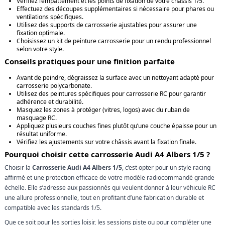
Vérifiez l’empattement et les points de fixation de votre châssis 1/5.
Effectuez des découpes supplémentaires si nécessaire pour phares ou
ventilations spécifiques.
Utilisez des supports de carrosserie ajustables pour assurer une
fixation optimale.
Choisissez un kit de peinture carrosserie pour un rendu professionnel
selon votre style.
Conseils pratiques pour une finition parfaite
Avant de peindre, dégraissez la surface avec un nettoyant adapté pour
carrosserie polycarbonate.
Utilisez des peintures spécifiques pour carrosserie RC pour garantir
adhérence et durabilité.
Masquez les zones à protéger (vitres, logos) avec du ruban de
masquage RC.
Appliquez plusieurs couches fines plutôt qu’une couche épaisse pour un
résultat uniforme.
Vérifiez les ajustements sur votre châssis avant la fixation finale.
Pourquoi choisir cette carrosserie Audi A4 Albers 1/5 ?
Choisir la
Carrosserie Audi A4 Albers 1/5
, c’est opter pour un style racing
affirmé et une protection efficace de votre modèle radiocommandé grande
échelle. Elle s’adresse aux passionnés qui veulent donner à leur véhicule RC
une allure professionnelle, tout en profitant d’une fabrication durable et
compatible avec les standards 1/5.
Que ce soit pour les sorties loisir, les sessions piste ou pour compléter une