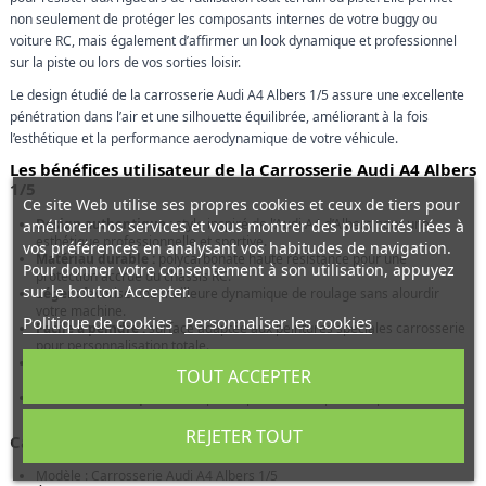
non seulement de protéger les composants internes de votre buggy ou
voiture RC, mais également d’affirmer un look dynamique et professionnel
sur la piste ou lors de vos sorties loisir.
Le design étudié de la carrosserie Audi A4 Albers 1/5 assure une excellente
pénétration dans l’air et une silhouette équilibrée, améliorant à la fois
l’esthétique et la performance aerodynamique de votre véhicule.
Les bénéfices utilisateur de la Carrosserie Audi A4 Albers
1/5
Ce site Web utilise ses propres cookies et ceux de tiers pour
Design authentique :
style inspiré de l’Audi A4 d’Albers pour une
améliorer nos services et vous montrer des publicités liées à
esthétique professionnelle et sportive.
vos préférences en analysant vos habitudes de navigation.
Matériau durable :
polycarbonate haute résistance pour une
Pour donner votre consentement à son utilisation, appuyez
protection accrue du châssis RC.
sur le bouton Accepter.
Léger :
favorise une meilleure dynamique de roulage sans alourdir
votre machine.
Politique de cookies
Personnaliser les cookies
Facile à peindre :
surface adaptée aux peintures spéciales carrosserie
pour personnalisation totale.
Compatibilité :
adaptée aux modèles radiocommandés 1/5 standards
TOUT ACCEPTER
avec options d’adaptation.
Installation simple :
découpes et perforations prévues pour fixation
rapide.
REJETER TOUT
Caractéristiques techniques complètes
Modèle : Carrosserie Audi A4 Albers 1/5