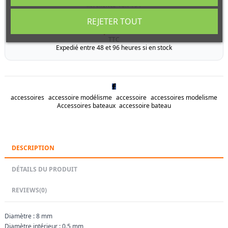
RÉFÉRENCE
18.P194
Livraison sous 5 jours ouvrés
REJETER TOUT
1,96 €
TTC
Expedié entre 48 et 96 heures si en stock
accessoires
accessoire modélisme
accessoire
accessoires modelisme
Accessoires bateaux
accessoire bateau
DESCRIPTION
DÉTAILS DU PRODUIT
REVIEWS
(0)
Diamètre : 8 mm
Diamètre intérieur : 0.5 mm