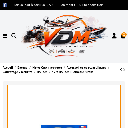
Frais de port à partir de 5.50€
Paiement CB 3/4 fois sans frais
0
Accueil
Bateau
News Cap maquette
Accessoires et accastillages
Sauvetage - sécurité
Bouées
12 x Bouées Diamètre 8 mm