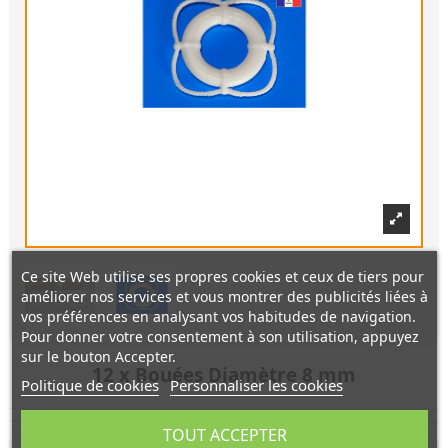
Ce site Web utilise ses propres cookies et ceux de tiers pour
améliorer nos services et vous montrer des publicités liées à
vos préférences en analysant vos habitudes de navigation.
Pour donner votre consentement à son utilisation, appuyez
sur le bouton Accepter.
12 x Bouées Diamètre 8 mm
Politique de cookies
Personnaliser les cookies
TOUT ACCEPTER