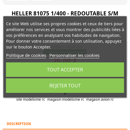
HELLER 81075 1/400 - REDOUTABLE S/M
Ce site Web utilise ses propres cookies et ceux de tiers pour
améliorer nos services et vous montrer des publicités liées à
Maquette HELLER 81075 1/400 - REDOUTABLE S/M
vos préférences en analysant vos habitudes de navigation.
Pour donner votre consentement à son utilisation, appuyez
sur le bouton Accepter.
RÉFÉRENCE
HELL81075
Livraison sous 5 jours ouvrés
Politique de cookies
Personnaliser les cookies
26,00 €
TTC
TOUT ACCEPTER
Expedié entre 48 et 96 heures si en stock
REJETER TOUT
site modelisme rc
magasin modelisme rc
magasin avion rc
DESCRIPTION