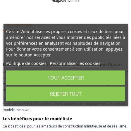
magasin avion rc
DESCRIPTION
Ce site Web utilise ses propres cookies et ceux de tiers pour
améliorer nos services et vous montrer des publicités liées à
DÉTAILS DU PRODUIT
vos préférences en analysant vos habitudes de navigation.
Pour donner votre consentement à son utilisation, appuyez
REVIEWS
(0)
sur le bouton Accepter.
Politique de cookies
Personnaliser les cookies
Une maquette de péniche fidèle au modélisme fluvial
La péniche Soclaine est une maquette de modélisme naval qui reproduit avec
TOUT ACCEPTER
précision une embarcation emblématique du transport fluvial. Ce type de
bateau est reconnu pour sa forme allongée et sa capacité à naviguer sur les
rivières et canaux.
REJETER TOUT
Grâce à l’expertise de Soclaine, ce kit offre un haut niveau de détail et une
construction fidèle, idéale pour les passionnés de maquettes réalistes et de
modélisme naval.
Les bénéfices pour le modéliste
Ce kit est idéal pour les amateurs de construction minutieuse et de réalisme.