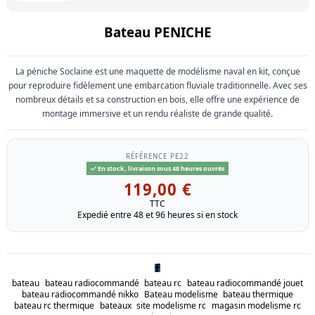
Bateau PENICHE
La péniche Soclaine est une maquette de modélisme naval en kit, conçue
pour reproduire fidèlement une embarcation fluviale traditionnelle. Avec ses
nombreux détails et sa construction en bois, elle offre une expérience de
montage immersive et un rendu réaliste de grande qualité.
RÉFÉRENCE
PE22
En stock, livraison sous 48 heures ouvrés
119,00 €
TTC
Expedié entre 48 et 96 heures si en stock
bateau
bateau radiocommandé
bateau rc
bateau radiocommandé jouet
bateau radiocommandé nikko
Bateau modelisme
bateau thermique
bateau rc thermique
bateaux
site modelisme rc
magasin modelisme rc