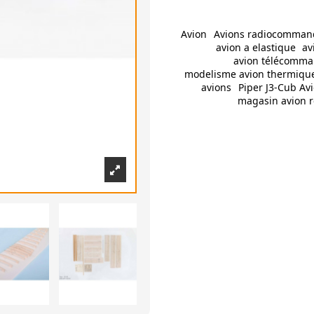
Avion
Avions radiocomman
avion a elastique
av
avion télécomm
modelisme avion thermiqu
avions
Piper J3-Cub Av
magasin avion r