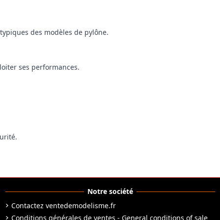
es typiques des modèles de pylône.
oiter ses performances.
urité.
Notre société
Contactez ventedemodelisme.fr
Conditions générales de ventes - General conditions of sale