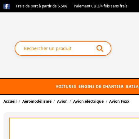
Frais de port à partir de 5.50€
Paiement CB 3/4 fois sans frais
VOITURES
ENGINS DE CHANTIER
BATE
Accueil
Aeromodélisme
Avion
Avion électrique
Avion Foxx