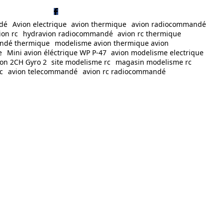
dé
Avion electrique
avion thermique
avion radiocommandé
ion rc
hydravion radiocommandé
avion rc thermique
andé thermique
modelisme avion thermique avion
e
Mini avion éléctrique WP P-47
avion modelisme electrique
ion 2CH Gyro 2
site modelisme rc
magasin modelisme rc
c
avion telecommandé
avion rc radiocommandé