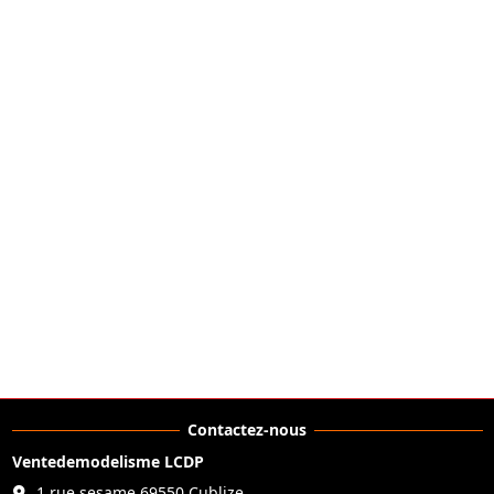
Contactez-nous
Ventedemodelisme LCDP
1 rue sesame 69550 Cublize