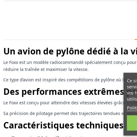
Un avion de pylône dédié à la v
Le Foxx est un modèle radiocommandé spécialement conçu pour la c
réduire la traînée et maximiser la vitesse.
Ce type d’avion est inspiré des compétitions de pylône où les mod
Ce si
servi
Des performances extrêmes pou
vos 
utili
Le Foxx est conçu pour atteindre des vitesses élevées grâce à une 
Poli
Sa précision de pilotage permet des trajectoires tendues et des
Caractéristiques techniques