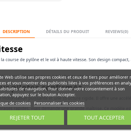
DESCRIPTION
DÉTAILS DU PRODUIT
REVIEWS
(0)
itesse
ourse de pylône et le vol à haute vitesse. Son design compact, av
èles enchaînent les tours à très haute vitesse autour de balises, 
te Web utilise ses propres cookies et ceux de tiers pour améliorer 
ces et vous montrer des publicités liées à vos préférences en anal
r pilotes confirmés
habitudes de navigation. Pour donner votre consentement à son
sation, appuyez sur le bouton Accepter.
motorisation puissante et une structure rigide. Il offre une accélé
tique de cookies
Personnaliser les cookies
 virages rapides, mais demande une grande maîtrise. Ce modèle est 
REJETER TOUT
TOUT ACCEPTER