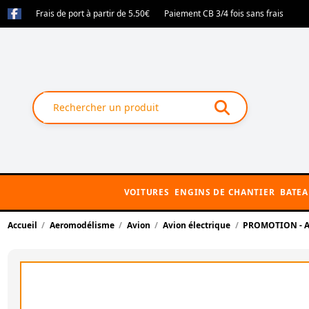
Frais de port à partir de 5.50€
Paiement CB 3/4 fois sans frais
VOITURES
ENGINS DE CHANTIER
BATE
Accueil
Aeromodélisme
Avion
Avion électrique
PROMOTION - Avi