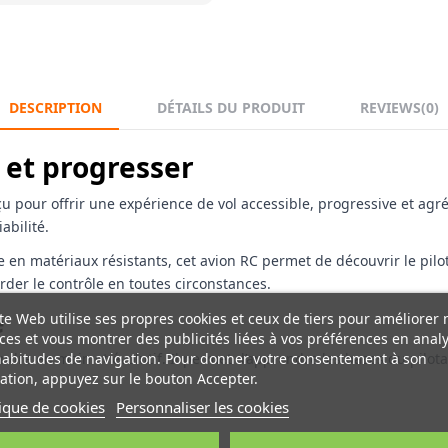
DESCRIPTION
DÉTAILS DU PRODUIT
REVIEWS
(0)
 et progresser
 pour offrir une expérience de vol accessible, progressive et agr
abilité.
en matériaux résistants, cet avion RC permet de découvrir le pilot
arder le contrôle en toutes circonstances.
e
te Web utilise ses propres cookies et ceux de tiers pour améliorer 
ces et vous montrer des publicités liées à vos préférences en anal
habitudes de navigation. Pour donner votre consentement à son
prendre en main et évolutif. Il permet d’apprendre les bases du pil
sation, appuyez sur le bouton Accepter.
tique de cookies
Personnaliser les cookies