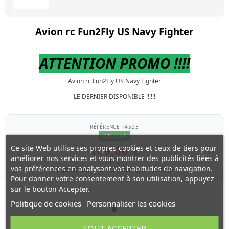
Avion rc Fun2Fly US Navy Fighter
ATTENTION PROMO !!!!
Avion rc Fun2Fly US Navy Fighter
LE DERNIER DISPONIBLE !!!!!!
RÉFÉRENCE
T4523
En stock
Ce site Web utilise ses propres cookies et ceux de tiers pour
109,00 €
améliorer nos services et vous montrer des publicités liées à
TTC
vos préférences en analysant vos habitudes de navigation.
Expedié entre 48 et 96 heures si en stock
Pour donner votre consentement à son utilisation, appuyez
sur le bouton Accepter.
Politique de cookies
Personnaliser les cookies
Avion
Avions radiocommandé
Avion electrique
avion thermique
avion radiocommandé
avion a elastique
avion rc