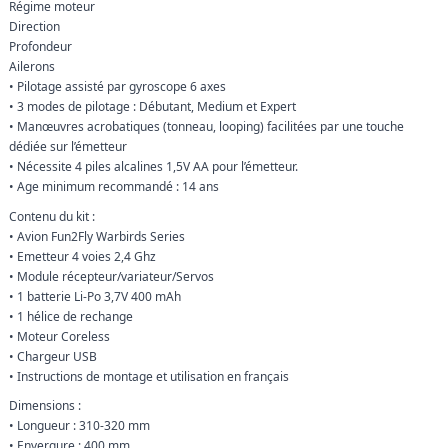
Régime moteur
Direction
Profondeur
Ailerons
• Pilotage assisté par gyroscope 6 axes
• 3 modes de pilotage : Débutant, Medium et Expert
• Manœuvres acrobatiques (tonneau, looping) facilitées par une touche
dédiée sur l’émetteur
• Nécessite 4 piles alcalines 1,5V AA pour l’émetteur.
• Age minimum recommandé : 14 ans
Contenu du kit :
• Avion Fun2Fly Warbirds Series
• Emetteur 4 voies 2,4 Ghz
• Module récepteur/variateur/Servos
• 1 batterie Li‐Po 3,7V 400 mAh
• 1 hélice de rechange
• Moteur Coreless
• Chargeur USB
• Instructions de montage et utilisation en français
Dimensions :
• Longueur : 310‐320 mm
• Envergure : 400 mm