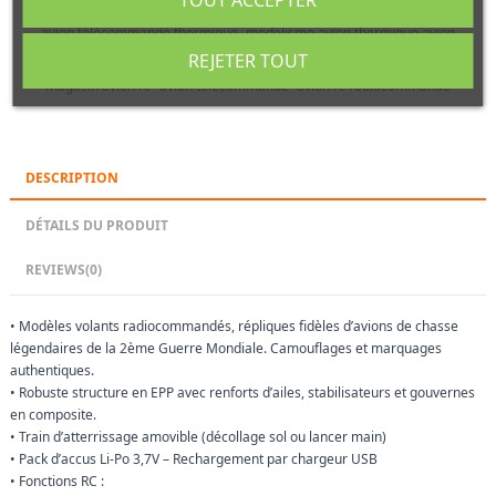
TOUT ACCEPTER
hydravion radiocommandé
avion rc thermique
avion télécommandé thermique
modelisme avion thermique avion
modelisme avion thermique
Mini avion éléctrique WP P-47
REJETER TOUT
avion modelisme electrique
avions
Piper J3-Cub Avion 2CH Gyro 2
magasin avion rc
avion telecommandé
avion rc radiocommandé
DESCRIPTION
DÉTAILS DU PRODUIT
REVIEWS
(0)
• Modèles volants radiocommandés, répliques fidèles d’avions de chasse
légendaires de la 2ème Guerre Mondiale. Camouflages et marquages
authentiques.
• Robuste structure en EPP avec renforts d’ailes, stabilisateurs et gouvernes
en composite.
• Train d’atterrissage amovible (décollage sol ou lancer main)
• Pack d’accus Li-Po 3,7V – Rechargement par chargeur USB
• Fonctions RC :