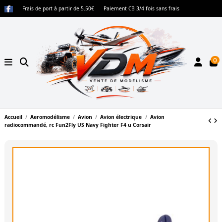
Frais de port à partir de 5.50€
Paiement CB 3/4 fois sans frais
0
Accueil
Aeromodélisme
Avion
Avion électrique
Avion
radiocommandé, rc Fun2Fly US Navy Fighter F4 u Corsair