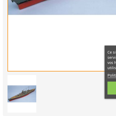
Ce si
servi
vos 
utili
Poli