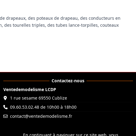
rs de drapeaux, des poteaux de drapeau, des conducteurs en
 des tourelles triples, des tubes lance-torpilles, couteaux
Contactez-nous
Ventedemodelisme LCDP
1 rue sesame 69550 Cublize
09.60.53.02.48 de 10h00 à 18h00
contact@ventedemodelisme.fr
En continuant à naviguer sur ce site web, vous
En continuant à naviguer sur ce site web, vous