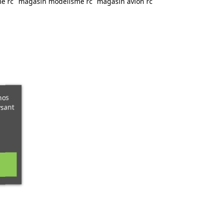
e rc
magasin modelisme rc
magasin avion rc
nos
ysant