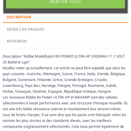
REJETER TOUT
DESCRIPTION
DÉTAILS DU PRODUIT
REVIEWS
(0)
Description "Robbe Modellsport RO-POWER ULTRA HP 3300MAH 11,1 VOLT
3S Batterie Lipo"
Veuillez noter qu'actuellement, cet article ne peut être expédié que dans les
pays suivants : Autriche, Allemagne, Suisse, France, Italie, Irlande, Belgique,
Bulgarie, Danemark, Finlande, Grèce, Grande-Bretagne, Croatie,
Luxembourg, Pays-Bas, Norvège, Pologne, Portugal, Roumanie, Suède,
Serbie, Slovaquie, Slovénie, Espagne, République tchèque, Hongrie.
Les nouveaux Robbe Ro-Power ULTRA HP et MAXAMP sont des cellules
sélectionnées à haute performance avec une structure chimique nouvelle. Ils
ont une très faible résistance interne et maintiennent leur tension même
sous de fortes charges. Il va sans dire que les packs sont fabriqués selon les
normes les plus strictes et des standards élevés, avec les meilleurs
composants soigneusement sélectionnés. Cela nous permet également de