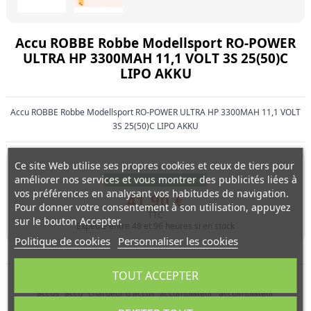
Accu ROBBE Robbe Modellsport RO-POWER
ULTRA HP 3300MAH 11,1 VOLT 3S 25(50)C
LIPO AKKU
Accu ROBBE Robbe Modellsport RO-POWER ULTRA HP 3300MAH 11,1 VOLT
3S 25(50)C LIPO AKKU
Ce site Web utilise ses propres cookies et ceux de tiers pour
RÉFÉRENCE
A7341
améliorer nos services et vous montrer des publicités liées à
Livraison sous 5 jours ouvrés
vos préférences en analysant vos habitudes de navigation.
41,90 €
Pour donner votre consentement à son utilisation, appuyez
TTC
sur le bouton Accepter.
Expedié entre 48 et 96 heures si en stock
Politique de cookies
Personnaliser les cookies
TOUT ACCEPTER
accus
accu
chargeur d'accus
accumulateur
acculmulateur