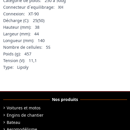
Catégorie de poids: 250 à 500g
Connecteur d´equilibrage: XH
Connexion: XT-90
Décharge (C): 25(50)
Hauteur (mm): 38
Largeur (mm): 44
Longueur (mm): 140
Nombre de cellules: 5S
Poids (g): 457
Tension (V): 11,1
Type: Lipoly
Nos produits
Voitures et motos
Engins de chantier
Bateau
Aeromodélisme