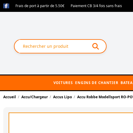
Frais de port à partir de 5.50€
Paiement CB 3/4 fois sans frais
VOITURES
ENGINS DE CHANTIER
BATE
Accueil
Accu/Chargeur
Accus Lipo
Accu Robbe Modellsport RO-PO