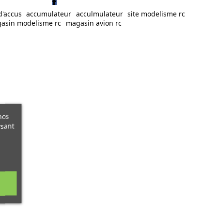
d'accus
accumulateur
acculmulateur
site modelisme rc
asin modelisme rc
magasin avion rc
nos
ysant