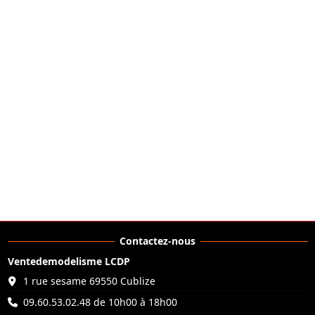
Contactez-nous
Ventedemodelisme LCDP
1 rue sesame 69550 Cublize
09.60.53.02.48 de 10h00 à 18h00