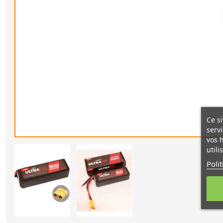
Ce si
servi
vos 
utili
Poli