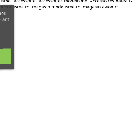
lisme
accessoire
accessoires modelisme
Accessoires bateaux
e modelisme rc
magasin modelisme rc
magasin avion rc
nos
ysant