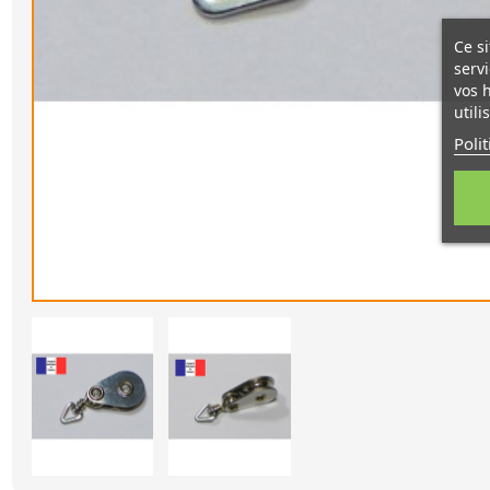
Ce si
servi
vos 
utili
Poli