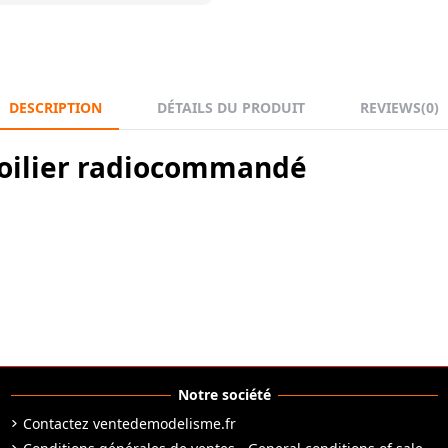
DESCRIPTION
DÉTAILS DU PRODUIT
REVIEWS
(0)
 voilier radiocommandé
Notre société
Contactez ventedemodelisme.fr