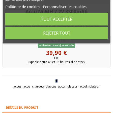
Politique de cookies
Personnaliser les cookies
Accu Ni-MH 7.2V 3300mAh
TOUT ACCEPTER
Pack d'accus 3300mAh a prise Tamiya pour voiture electrique.
REJETER TOUT
RÉFÉRENCE
T1006330
Livraison sous 5 jours ouvrés
39,90 €
TTC
Expedié entre 48 et 96 heures si en stock
accus
accu
chargeur d'accus
accumulateur
acculmulateur
DÉTAILS DU PRODUIT