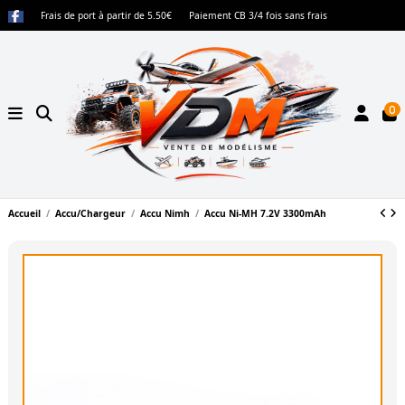
Frais de port à partir de 5.50€
Paiement CB 3/4 fois sans frais
0
Accueil
Accu/Chargeur
Accu Nimh
Accu Ni-MH 7.2V 3300mAh