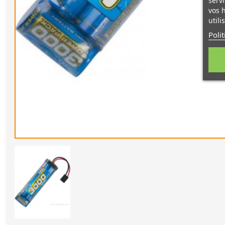
servi
vos 
utili
Poli