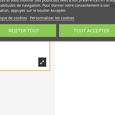
ces et vous montrer des publicités liées à vos préférences en anal
accus
accu
chargeur 
habitudes de navigation. Pour donner votre consentement à son
mag
sation, appuyez sur le bouton Accepter.
tique de cookies
Personnaliser les cookies
REJETER TOUT
TOUT ACCEPTER