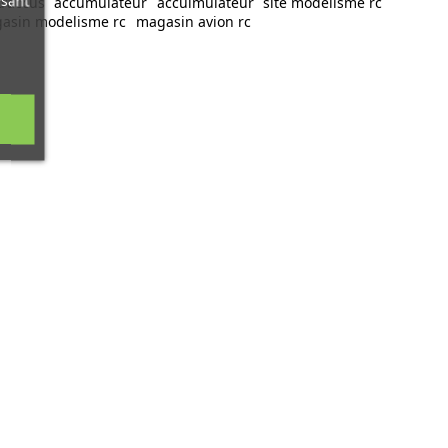
ysant
d'accus
accumulateur
acculmulateur
site modelisme rc
asin modelisme rc
magasin avion rc