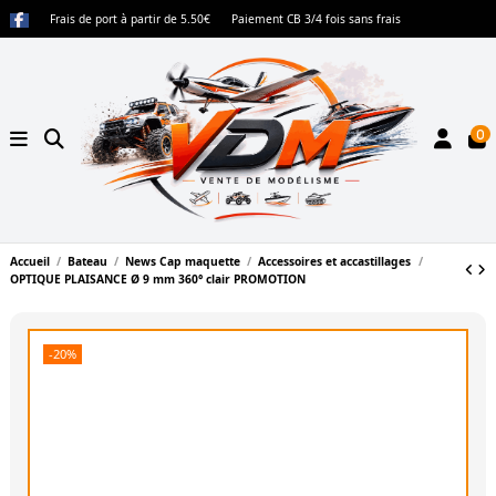
Frais de port à partir de 5.50€
Paiement CB 3/4 fois sans frais
0
Accueil
Bateau
News Cap maquette
Accessoires et accastillages
OPTIQUE PLAISANCE Ø 9 mm 360° clair PROMOTION
-20%