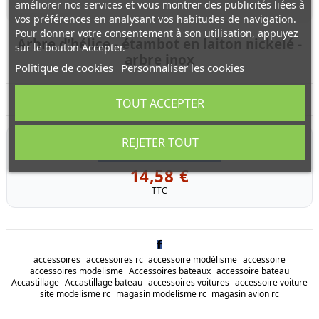
améliorer nos services et vous montrer des publicités liées à
vos préférences en analysant vos habitudes de navigation.
Pour donner votre consentement à son utilisation, appuyez
Arbre d’hélice - étambot en laiton nickelé -
sur le bouton Accepter.
arbre inox
Politique de cookies
Personnaliser les cookies
Arbre d’hélice - étambot en laiton nickelé - arbre inox
TOUT ACCEPTER
REJETER TOUT
RÉFÉRENCE
AH100-2
En cours de réapprovisionnement
14,58 €
TTC
accessoires
accessoires rc
accessoire modélisme
accessoire
accessoires modelisme
Accessoires bateaux
accessoire bateau
Accastillage
Accastillage bateau
accessoires voitures
accessoire voiture
site modelisme rc
magasin modelisme rc
magasin avion rc