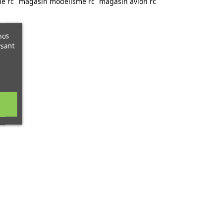
e rc
magasin modelisme rc
magasin avion rc
nos
ysant