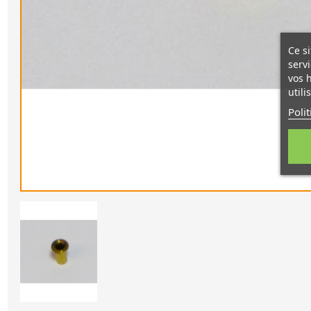
Ce si
servi
vos 
utili
Poli