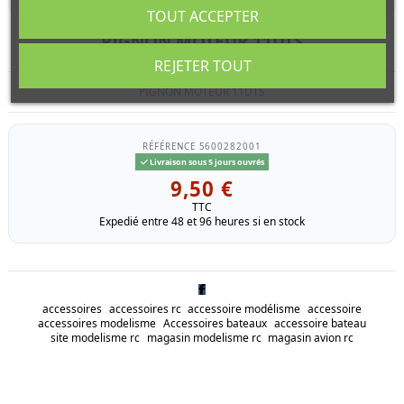
TOUT ACCEPTER
PIGNON MOTEUR 11DTS
REJETER TOUT
PIGNON MOTEUR 11DTS
RÉFÉRENCE
5600282001
Livraison sous 5 jours ouvrés
9,50 €
TTC
Expedié entre 48 et 96 heures si en stock
accessoires
accessoires rc
accessoire modélisme
accessoire
accessoires modelisme
Accessoires bateaux
accessoire bateau
site modelisme rc
magasin modelisme rc
magasin avion rc