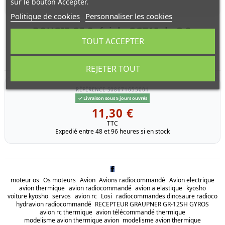
sur le bouton Accepter.
Politique de cookies
Personnaliser les cookies
BOUGIE G5 Spéciale GGT15 de O.S.
TOUT ACCEPTER
BOUGIE G5 Spéciale GGT15 de O.S.
REJETER TOUT
RÉFÉRENCE
S08671655001
Livraison sous 5 jours ouvrés
11,30 €
TTC
Expedié entre 48 et 96 heures si en stock
moteur os
Os moteurs
Avion
Avions radiocommandé
Avion electrique
avion thermique
avion radiocommandé
avion a elastique
kyosho
voiture kyosho
servos
avion rc
Losi
radiocommandes dinosaure radioco
hydravion radiocommandé
RECEPTEUR GRAUPNER GR-12SH GYROS
avion rc thermique
avion télécommandé thermique
modelisme avion thermique avion
modelisme avion thermique