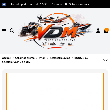
Frais de port à partir de 5.50€
Paiement CB 3/4 fois sans frais
0
Accueil
Aeromodélisme
Avion
Accessoire avion
BOUGIE G5
Spéciale GGT15 de O.S.