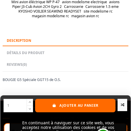
Mini avion éléctrique WP P-47
avion modelisme electrique
avions
Piper J3-Cub Avion 2CH Gyro 2
Carrosserie
Carrosserie 1.5 eme
KYOSHO VOILIER SEAWIND READYSET
site modelisme rc
magasin modelisme rc
magasin avion rc
DESCRIPTION
DÉTAILS DU PRODUIT
REVIEWS
(0)
BOUGIE G5 Spéciale GGT15 de O.S.
AJOUTER AU PANIER
Nos produits
Notre société
En continuant à naviguer sur ce site web, vous
En continuant à naviguer sur ce site web, vous
acceptez notre utilisation des cookies et de vos
acceptez notre utilisation des cookies et de vos
Contactez-nous